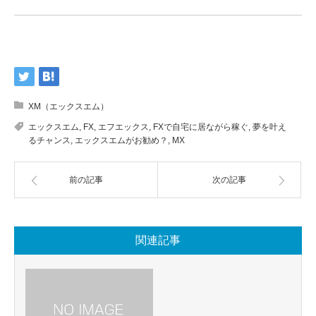
XM（エックスエム）
エックスエム
,
FX
,
エフエックス
,
FXで自宅に居ながら稼ぐ
,
夢を叶え
るチャンス
,
エックスエムがお勧め？
,
MX
前の記事
次の記事
関連記事