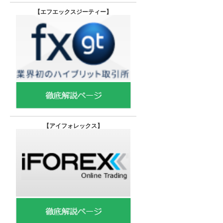
【エフエックスジーティー
】
【
アイフォレックス】