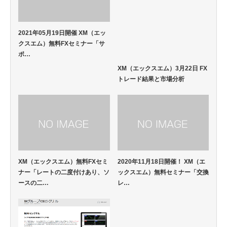
2021年05月19日開催 XM（エッ
クスエム）無料FXセミナー「サ
ポ…
XM（エックスエム）3月22日 FX
トレード結果と市場分析
XM（エックスエム）無料FXセミ
2020年11月18日開催！ XM（エ
ナー「レートの二度付けあり、ソ
ックスエム）無料セミナー「交換
ースの二…
レ…