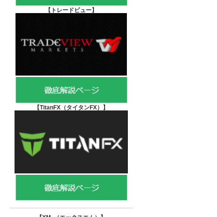
【
トレードビュー】
【TitanFX（タイタンFX）
】