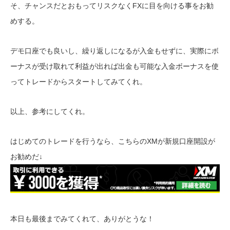
そ、チャンスだとおもってリスクなくFXに目を向ける事をお勧
めする。
デモ口座でも良いし、繰り返しになるが入金もせずに、実際にボ
ーナスが受け取れて利益が出れば出金も可能な入金ボーナスを使
ってトレードからスタートしてみてくれ。
以上、参考にしてくれ。
はじめてのトレードを行うなら、こちらのXMが新規口座開設が
お勧めだ↓
本日も最後までみてくれて、ありがとうな！