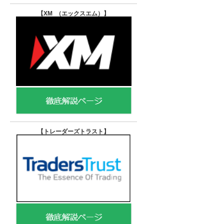
【XM （エックスエム）
】
【トレーダーズトラスト
】