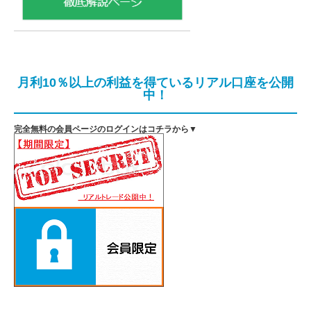
月利10％以上の利益を得ているリアル口座を公開
中！
完全無料の会員ページのログインはコチラから▼