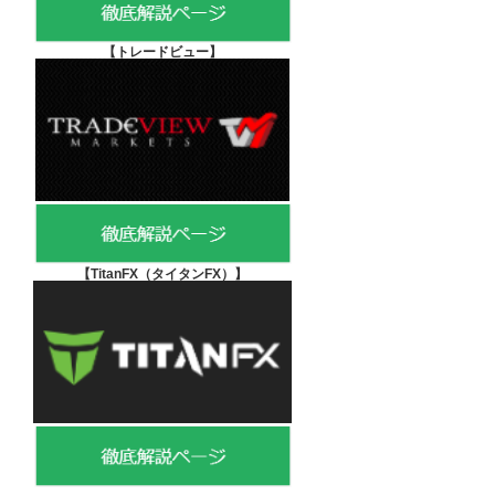
【
トレードビュー】
【TitanFX（タイタンFX）
】