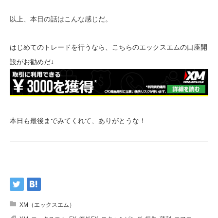
以上、本日の話はこんな感じだ。
はじめてのトレードを行うなら、こちらのエックスエムの口座開
設がお勧めだ↓
本日も最後までみてくれて、ありがとうな！
XM（エックスエム）