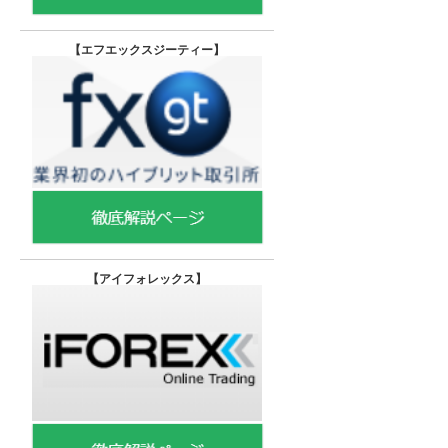
【エフエックスジーティー
】
【
アイフォレックス】