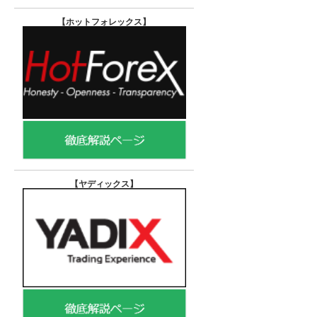
【ホットフォレックス
】
【ヤディックス
】