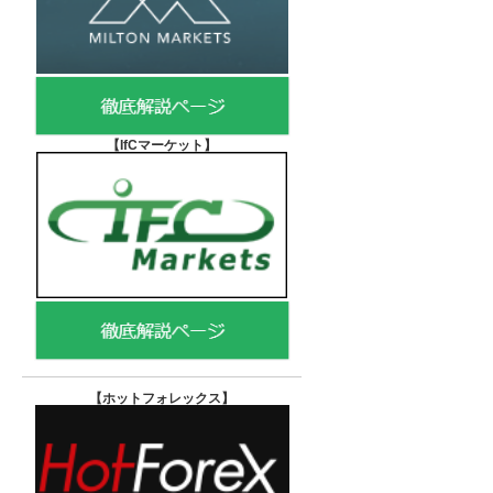
【IfCマーケット
】
【ホットフォレックス
】