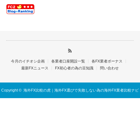
今月のイチオシ企画
各業者口座開設一覧
各FX業者ボーナス
最新FXニュース
FX初心者の為の豆知識
問い合わせ
Copyright ©
海外FX比較の虎｜海外FX選びで失敗しない為の海外FX業者比較ナビ