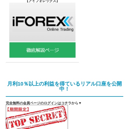
【
アイフォレックス】
月利10％以上の利益を得ているリアル口座を公開
中！
完全無料の会員ページのログインはコチラから▼