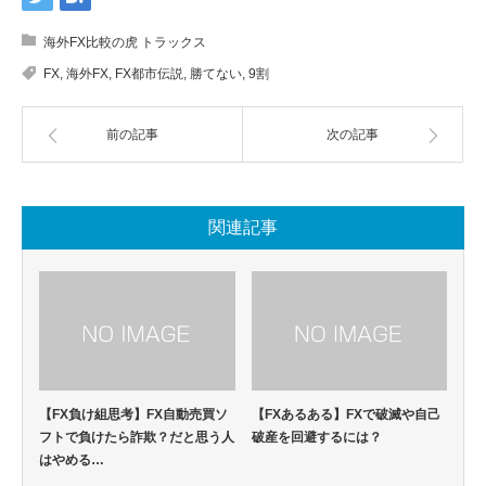
海外FX比較の虎 トラックス
FX
,
海外FX
,
FX都市伝説
,
勝てない
,
9割
前の記事
次の記事
関連記事
【FX負け組思考】FX自動売買ソ
【FXあるある】FXで破滅や自己
フトで負けたら詐欺？だと思う人
破産を回避するには？
はやめる…