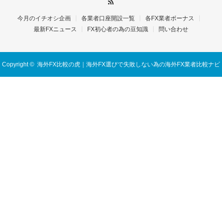
今月のイチオシ企画
各業者口座開設一覧
各FX業者ボーナス
最新FXニュース
FX初心者の為の豆知識
問い合わせ
Copyright ©
海外FX比較の虎｜海外FX選びで失敗しない為の海外FX業者比較ナビ