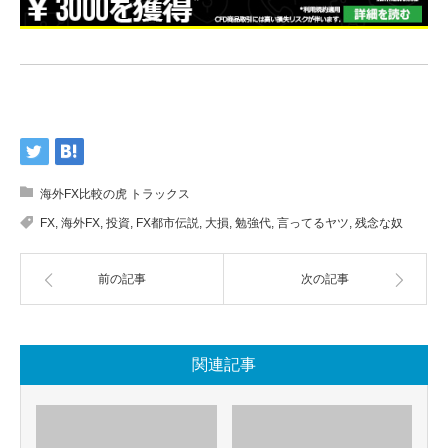
海外FX比較の虎 トラックス
FX
,
海外FX
,
投資
,
FX都市伝説
,
大損
,
勉強代
,
言ってるヤツ
,
残念な奴
前の記事
次の記事
関連記事