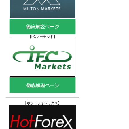
【IfCマーケット
】
【ホットフォレックス
】