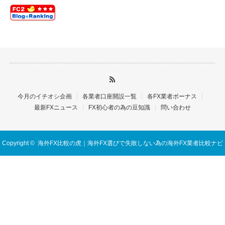
今月のイチオシ企画
各業者口座開設一覧
各FX業者ボーナス
最新FXニュース
FX初心者の為の豆知識
問い合わせ
Copyright ©
海外FX比較の虎｜海外FX選びで失敗しない為の海外FX業者比較ナビ