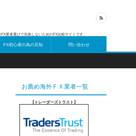
FX業者選びで失敗しないためのFX比較サイトです。
FX初心者の為の豆知
問い合わせ
識
お薦め海外ＦＸ業者一覧
【トレーダーズトラスト
】