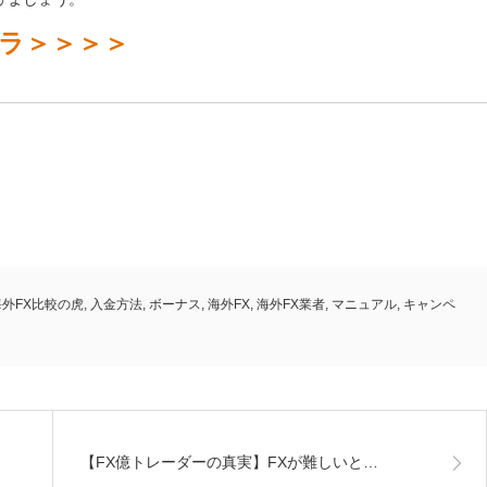
チラ＞＞＞＞
海外FX比較の虎
,
入金方法
,
ボーナス
,
海外FX
,
海外FX業者
,
マニュアル
,
キャンペ
【FX億トレーダーの真実】FXが難しいと…