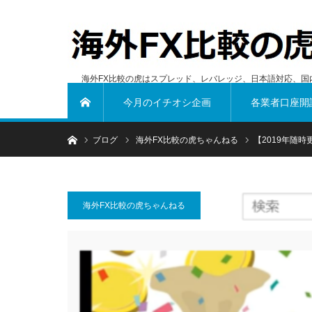
海外FX比較の虎はスプレッド、レバレッジ、日本語対応、国
今月のイチオシ企画
各業者口座開
ホーム
ホーム
ブログ
海外FX比較の虎ちゃんねる
【2019年随
海外FX比較の虎ちゃんねる