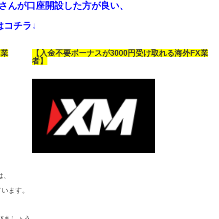
者さんが口座開設した方が良い、
はコチラ↓
X業
【入金不要ボーナスが3000円受け取れる海外FX業
者】
は、
ています。
びましょう。