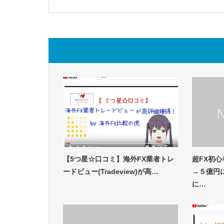
【5つ星☆口コミ】海外FX業者トレ
超FX初心
ードビュー(Tradeview)が高…
→５億円
に…