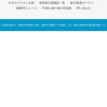
今月のイチオシ企画
各業者口座開設一覧
各FX業者ボーナス
最新FXニュース
FX初心者の為の豆知識
問い合わせ
Copyright ©
海外FX比較の虎｜海外FX選びで失敗しない為の海外FX業者比較ナビ