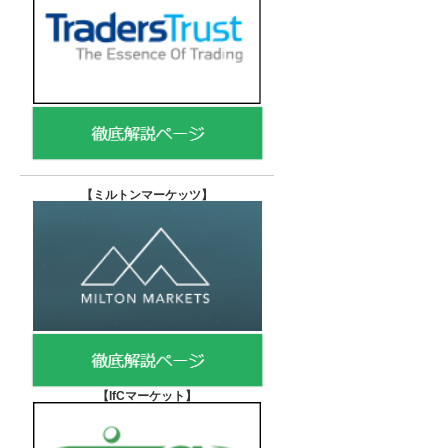
【
ミルトンマーケッツ】
【IfCマーケット
】