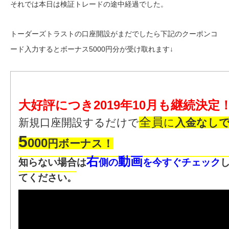
それでは本日は検証トレードの途中経過でした。
トーダーズトラストの口座開設がまだでしたら下記のクーポンコ
ード入力するとボーナス5000円分が受け取れます↓
大好評につき2019年10月も継続決定
全員
新規口座開設するだけで
に
入金なし
5
000
円ボーナス！
右
動画
知らない場合は
側の
を今すぐチェック
てください。