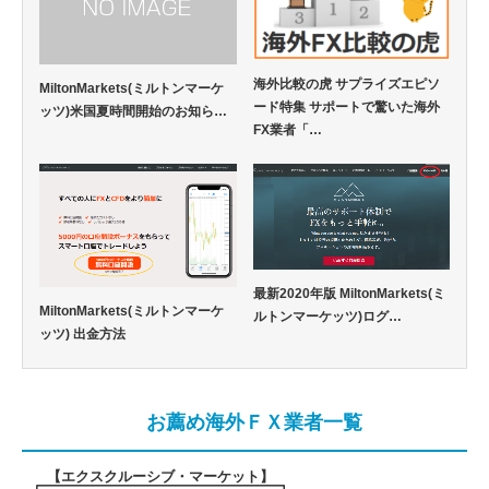
海外比較の虎 サプライズエピソ
MiltonMarkets(ミルトンマーケ
ード特集 サポートで驚いた海外
ッツ)米国夏時間開始のお知ら…
FX業者「…
最新2020年版 MiltonMarkets(ミ
MiltonMarkets(ミルトンマーケ
ルトンマーケッツ)ログ…
ッツ) 出金方法
お薦め海外ＦＸ業者一覧
【エクスクルーシブ・マーケット
】