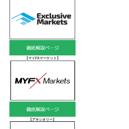
【マイFXマーケット
】
【アキシオリー
】