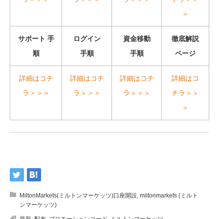
＞
サポート 手
ログイン
資金移動
徹底解説
順
手順
手順
ページ
詳細はコチ
詳細はコチ
詳細はコチ
詳細はコ
ラ＞＞＞
ラ＞＞＞
ラ＞＞＞
チラ＞＞
＞
MiltonMarkets(ミルトンマーケッツ)口座開設
,
miltonmarkets (ミルト
ンマーケッツ)
最新
,
配布
,
プロモーションコード
,
ミルトンマーケッツ
,