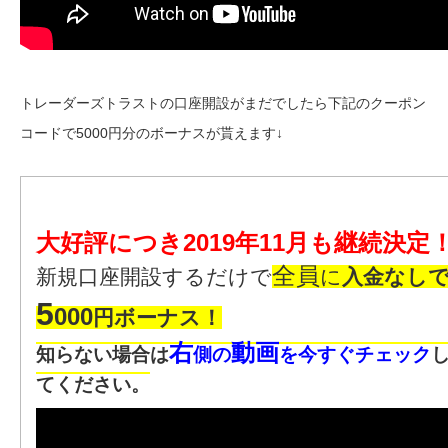
トレーダーズトラストの口座開設がまだでしたら下記のクーポン
コードで5000円分のボーナスが貰えます↓
大好評につき2019年11月も継続決定
全員
新規口座開設するだけで
に
入金なし
5
000
円ボーナス！
右
動画
知らない場合は
側の
を今すぐチェック
てください。