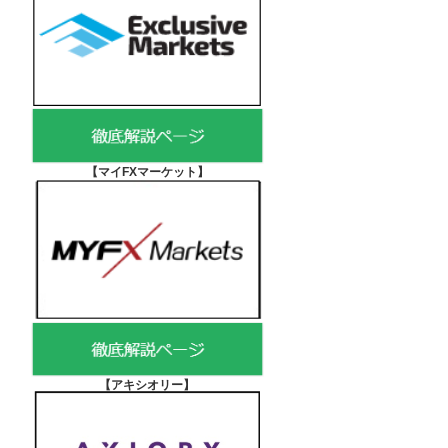
【マイFXマーケット
】
【アキシオリー
】