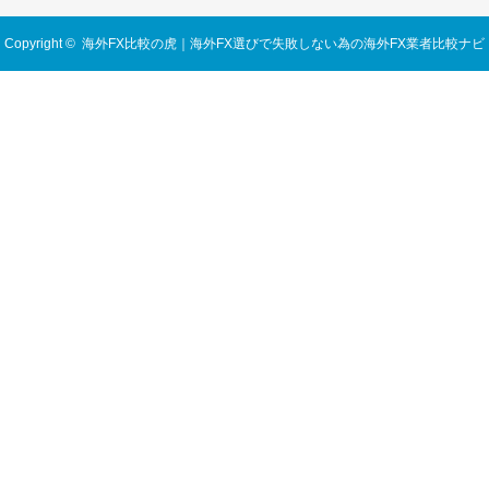
Copyright ©
海外FX比較の虎｜海外FX選びで失敗しない為の海外FX業者比較ナビ