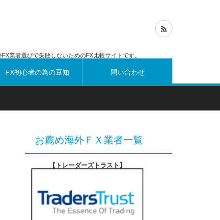
FX業者選びで失敗しないためのFX比較サイトです。
FX初心者の為の豆知
問い合わせ
識
お薦め海外ＦＸ業者一覧
【トレーダーズトラスト
】