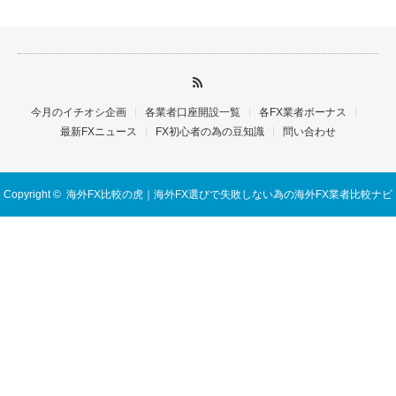
今月のイチオシ企画
各業者口座開設一覧
各FX業者ボーナス
最新FXニュース
FX初心者の為の豆知識
問い合わせ
Copyright ©
海外FX比較の虎｜海外FX選びで失敗しない為の海外FX業者比較ナビ