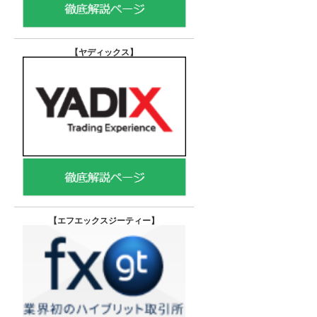
【ヤディックス
】
【エフエックスジーティー
】