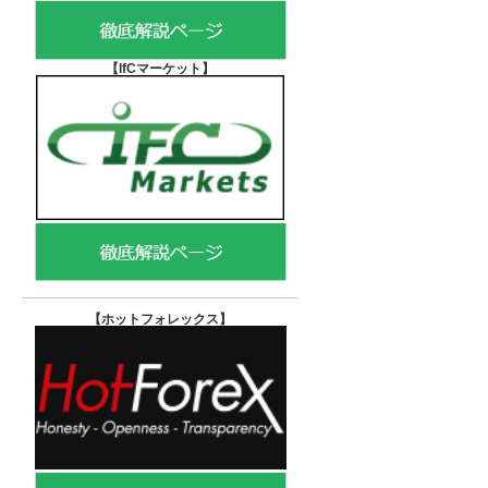
【IfCマーケット
】
【ホットフォレックス
】