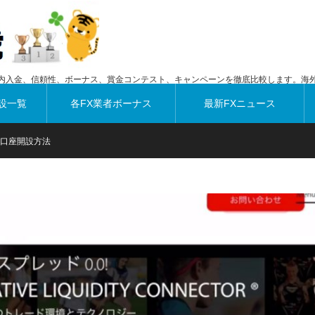
内入金、信頼性、ボーナス、賞金コンテスト、キャンペーンを徹底比較します。海外
設一覧
各FX業者ボーナス
最新FXニュース
wの口座開設方法