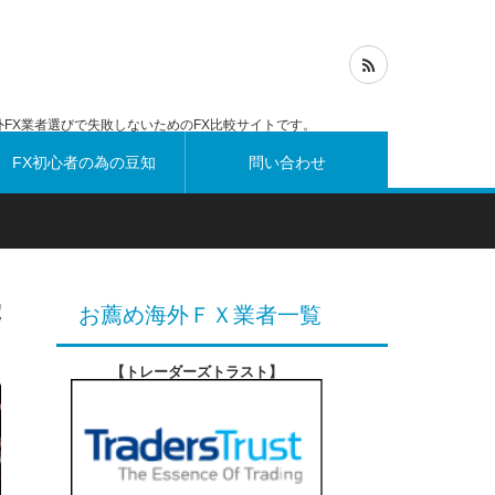
FX業者選びで失敗しないためのFX比較サイトです。
FX初心者の為の豆知
問い合わせ
識
お薦め海外ＦＸ業者一覧
【トレーダーズトラスト
】