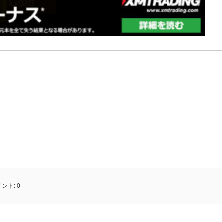
メント:
0