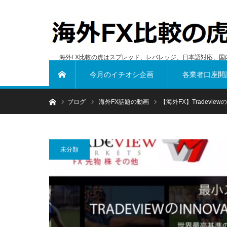
海外FX比較の虎はスプレッド、レバレッジ、日本語対応、国
今月のイチオシ企画
各業者口座開
ホーム
ホーム
ブログ
海外FX話題の動画
【海外FX】Tradevie
未分類