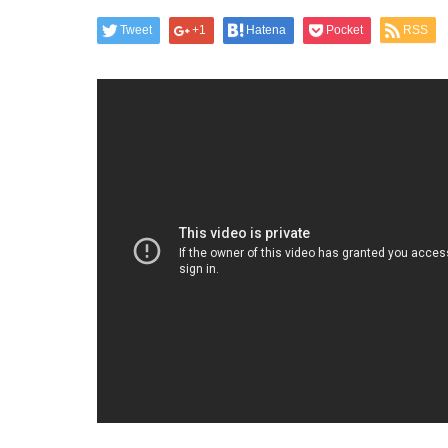
Tweet
+1
Hatena
Pocket
RSS