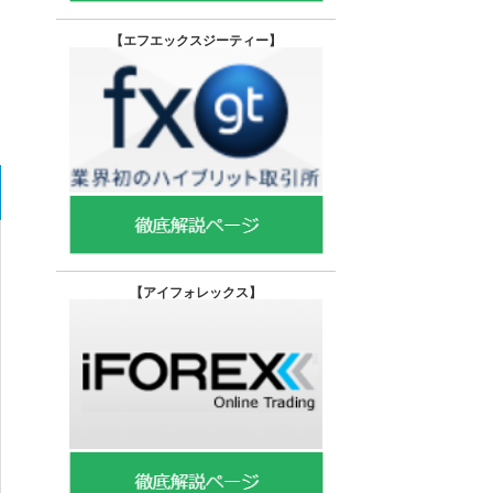
【エフエックスジーティー
】
【
アイフォレックス】