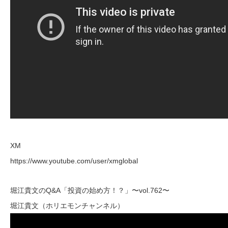
XM
https://www.youtube.com/user/xmglobal
堀江貴文のQ&A「投資の始め方！？」〜vol.762〜
堀江貴文（ホリエモンチャンネル）