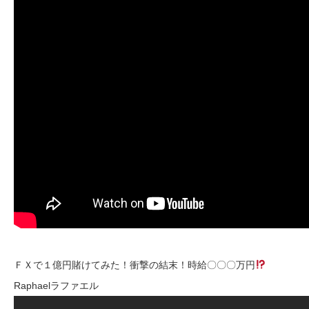
ＦＸで１億円賭けてみた！衝撃の結末！時給〇〇〇万円
Raphaelラファエル