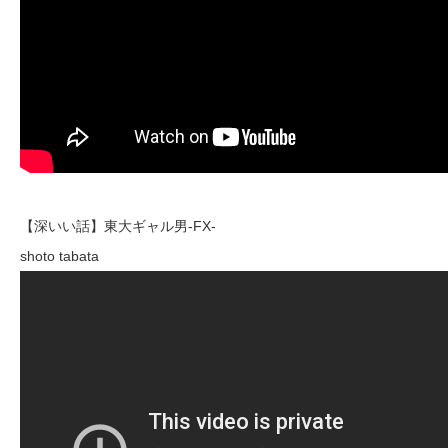
【深いい話】東大ギャル男-FX-
shoto tabata