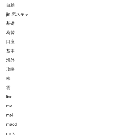
自動
jin 恋スキャ
基礎
為替
口座
基本
海外
攻略
株
雲
live
mv
mt4
macd
mr k