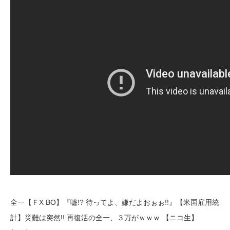
全一【ＦX BO】『嘘!? 待ってよ、嫌だよおぉぉ!!』【米国雇用統
計】災難は突然!! 再復活の全一、３万がｗｗｗ 【ニコ生】