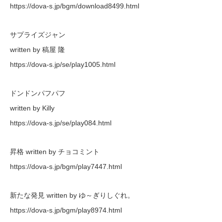
https://dova-s.jp/bgm/download8499.html
サプライズジャン
written by 稿屋 隆
https://dova-s.jp/se/play1005.html
ドンドンパフパフ
written by Killy
https://dova-s.jp/se/play084.html
昇格 written by チョコミント
https://dova-s.jp/bgm/play7447.html
新たな発見 written by ゆ～ぎりしぐれ。
https://dova-s.jp/bgm/play8974.html