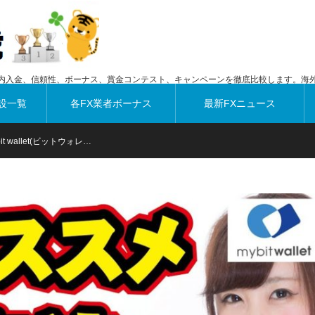
内入金、信頼性、ボーナス、賞金コンテスト、キャンペーンを徹底比較します。海外
設一覧
各FX業者ボーナス
最新FXニュース
 wallet(ビットウォレ…