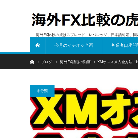
海外FX比較の虎はスプレッド、レバレッジ、日本語対応、国
今月のイチオシ企画
各業者口座開
ホーム
ホーム
ブログ
海外FX話題の動画
XMオススメ入金方法「bit
未分類