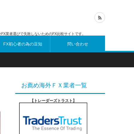
FX業者選びで失敗しないためのFX比較サイトです。
FX初心者の為の豆知
問い合わせ
識
お薦め海外ＦＸ業者一覧
【トレーダーズトラスト
】