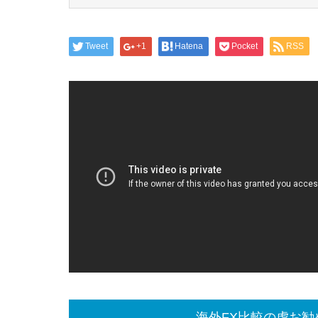
Tweet
+1
Hatena
Pocket
RSS
海外FX比較の虎お勧