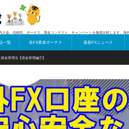
内入金、信頼性、ボーナス、賞金コンテスト、キャンペーンを徹底比較します。海外
設一覧
各FX業者ボーナス
最新FXニュース
な資金管理法【資金管理編①】