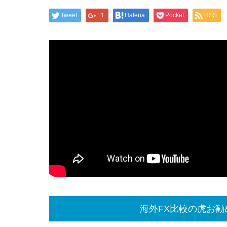
Tweet
+1
Hatena
Pocket
RSS
海外FX比較の虎お勧