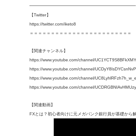
━━━━━━━━━━━━━━━━━━━━━━━━━
【Twitter】
https://twitter.com/iketo8
＝＝＝＝＝＝＝＝＝＝＝＝＝＝＝＝＝＝＝＝＝＝＝＝
【関連チャンネル】
https://www.youtube.com/channel/UC1YCT9S8BFkXM
https://www.youtube.com/channel/UCDyY8IsDYCsnNv
https://www.youtube.com/channel/UC8LyhlRFzh7h_w_
https://www.youtube.com/channel/UCDRGBNIAvHMUz
【関連動画】
FXとは？初心者向けに元メガバンク銀行員が基礎から