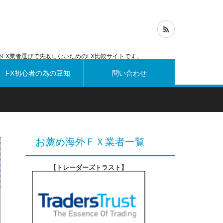
FX業者選びで失敗しないためのFX比較サイトです。
FX初心者の為の豆知
問い合わせ
識
お薦め海外ＦＸ業者一覧
【トレーダーズトラスト
】