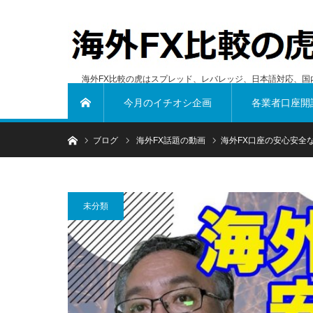
海外FX比較の虎はスプレッド、レバレッジ、日本語対応、国
今月のイチオシ企画
各業者口座開
ホーム
ホーム
ブログ
海外FX話題の動画
海外FX口座の安心安全
未分類