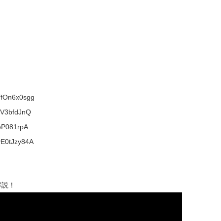
YfOn6x0sgg
PV3bfdJnQ
eP081rpA
yE0tJzy84A
解説！