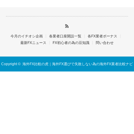
今月のイチオシ企画
各業者口座開設一覧
各FX業者ボーナス
最新FXニュース
FX初心者の為の豆知識
問い合わせ
Copyright ©
海外FX比較の虎｜海外FX選びで失敗しない為の海外FX業者比較ナビ