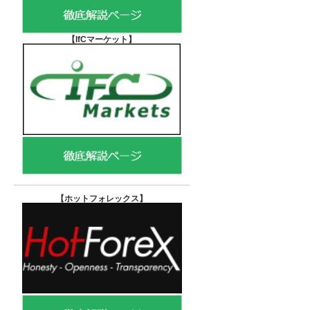
【IfCマーケット
】
【ホットフォレックス
】