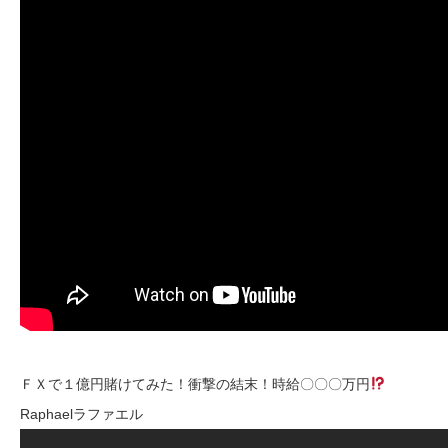
ＦＸで１億円賭けてみた！衝撃の結末！時給〇〇〇万円
Raphaelラファエル