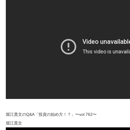
堀江貴文のQ&A「投資の始め方！？」〜vol.762〜
堀江貴文