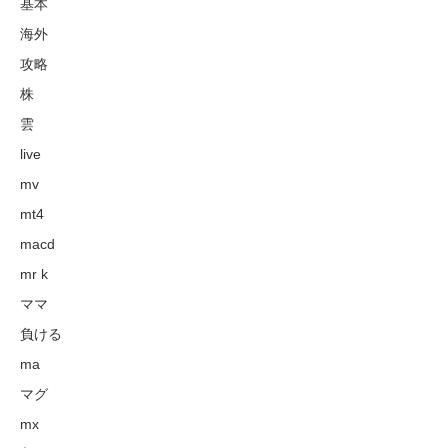
基本
海外
攻略
株
雲
live
mv
mt4
macd
mr k
ママ
負ける
ma
マグ
mx