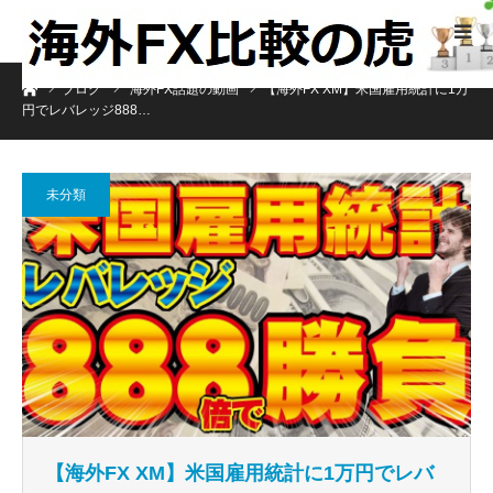
ホーム
ブログ
海外FX話題の動画
【海外FX XM】米国雇用統計に1万
円でレバレッジ888…
未分類
【海外FX XM】米国雇用統計に1万円でレバ