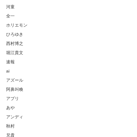
河童
全一
ホリエモン
ひろゆき
西村博之
堀江貴文
速報
ai
アズール
阿鼻叫喚
アプリ
あや
アンディ
秋村
兄貴