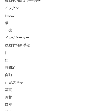
移動平均線 組み合わせ
イフダン
impact
板
一億
インジケーター
移動平均線 手法
jin
仁
時間足
自動
jin 恋スキャ
基礎
為替
口座