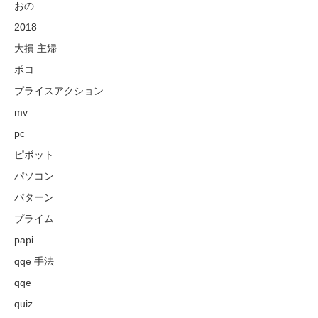
おの
2018
大損 主婦
ポコ
プライスアクション
mv
pc
ピボット
パソコン
パターン
プライム
papi
qqe 手法
qqe
quiz