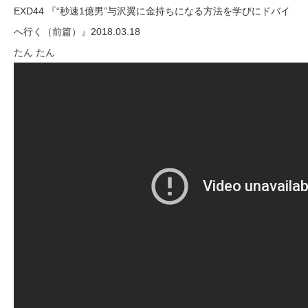
EXD44 『“秒速1億男”与沢翼に金持ちになる方法を学びにドバイ
へ行く（前篇）』2018.03.18
たん たん