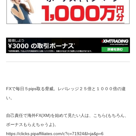
FXで毎日５pips取る脅威。レバレッジ２５倍と１０００倍の違
い。
自己責任で海外FX(XM)を始めて見たい人は、こちら(もちろん、
ボーナスもらえちゃうよ)。
https://clicks.pipaffiliates.com/c?c=71924&l=ja&p=6