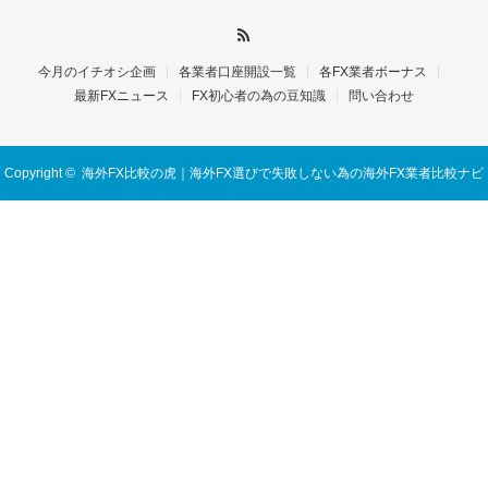
今月のイチオシ企画
各業者口座開設一覧
各FX業者ボーナス
最新FXニュース
FX初心者の為の豆知識
問い合わせ
Copyright ©
海外FX比較の虎｜海外FX選びで失敗しない為の海外FX業者比較ナビ