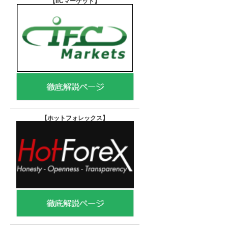
【IfCマーケット
】
【ホットフォレックス
】