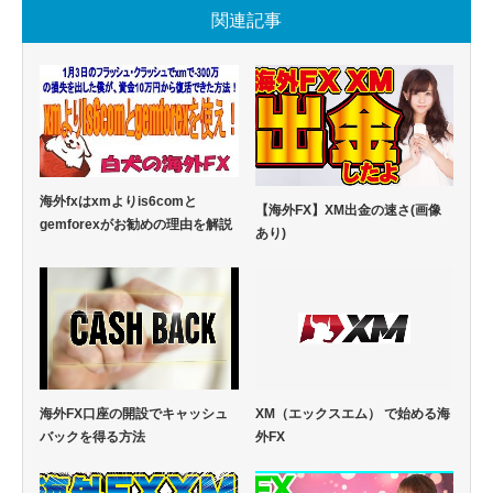
関連記事
海外fxはxmよりis6comと
【海外FX】XM出金の速さ(画像
gemforexがお勧めの理由を解説
あり)
海外FX口座の開設でキャッシュ
XM（エックスエム） で始める海
バックを得る方法
外FX