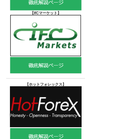
【IfCマーケット
】
【ホットフォレックス
】