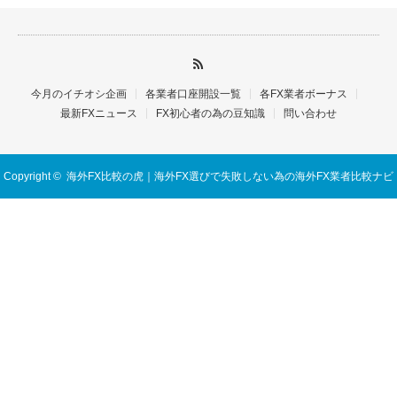
今月のイチオシ企画
各業者口座開設一覧
各FX業者ボーナス
最新FXニュース
FX初心者の為の豆知識
問い合わせ
Copyright ©
海外FX比較の虎｜海外FX選びで失敗しない為の海外FX業者比較ナビ