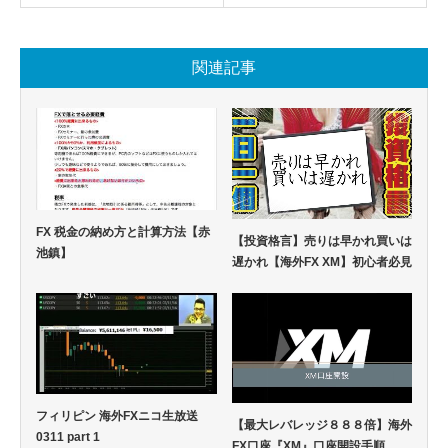
関連記事
FX 税金の納め方と計算方法【赤
【投資格言】売りは早かれ買いは
池鎮】
遅かれ【海外FX XM】初心者必見
フィリピン 海外FXニコ生放送
【最大レバレッジ８８８倍】海外
0311 part 1
FX口座『XM』口座開設手順