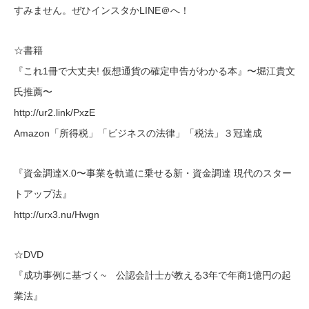
すみません。ぜひインスタかLINE＠へ！
☆書籍
『これ1冊で大丈夫! 仮想通貨の確定申告がわかる本』〜堀江貴文
氏推薦〜
http://ur2.link/PxzE
Amazon「所得税」「ビジネスの法律」「税法」３冠達成
『資金調達X.0〜事業を軌道に乗せる新・資金調達 現代のスター
トアップ法』
http://urx3.nu/Hwgn
☆DVD
『成功事例に基づく~ 公認会計士が教える3年で年商1億円の起
業法』