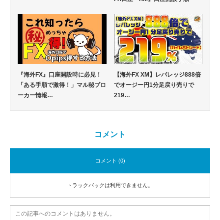
『海外FX』口座開設時に必見！
【海外FX XM】レバレッジ888倍
「ある手順で激得！」マル秘ブロ
でオージー円1分足戻り売りで
ーカー情報…
219…
コメント
コメント (0)
トラックバックは利用できません。
この記事へのコメントはありません。