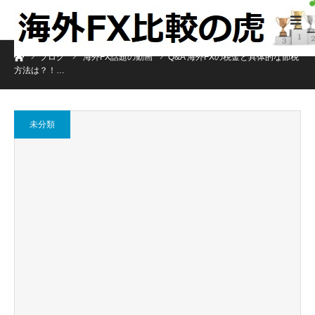
ホーム
ブログ
海外FX話題の動画
Q&A 海外FXの税金と具体的な節税
方法は？！…
未分類