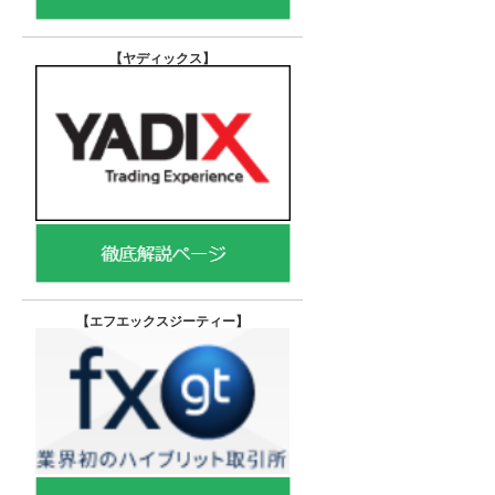
【ヤディックス
】
【エフエックスジーティー
】