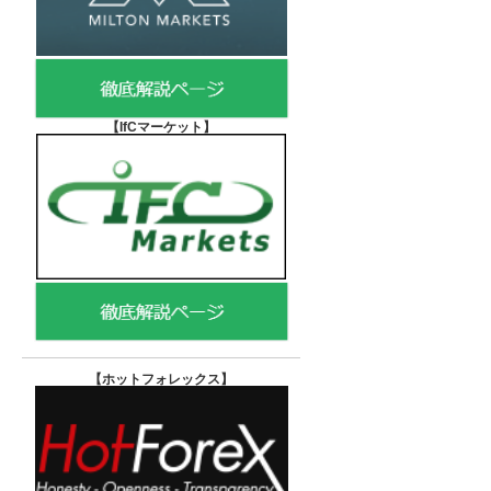
【IfCマーケット
】
【ホットフォレックス
】