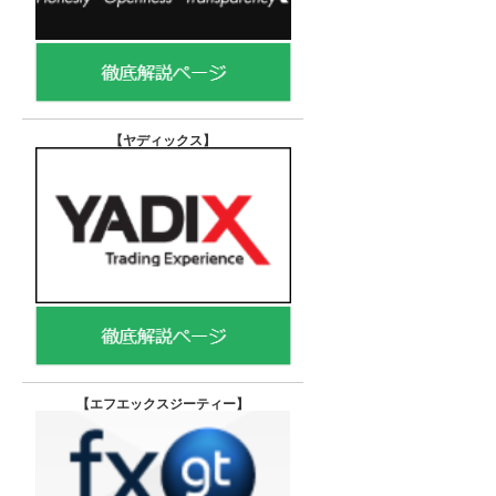
【ヤディックス
】
【エフエックスジーティー
】