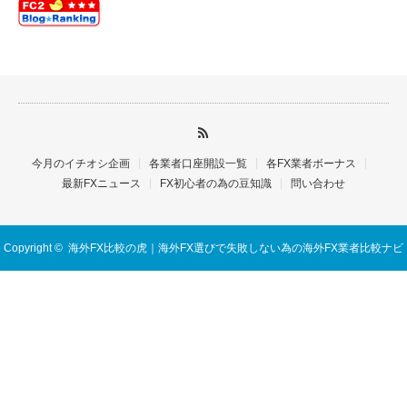
今月のイチオシ企画
各業者口座開設一覧
各FX業者ボーナス
最新FXニュース
FX初心者の為の豆知識
問い合わせ
Copyright ©
海外FX比較の虎｜海外FX選びで失敗しない為の海外FX業者比較ナビ