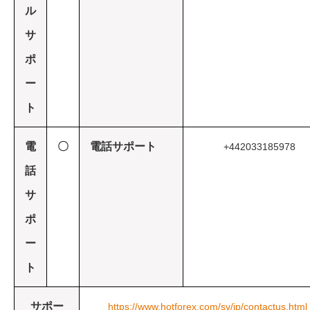
ル
サ
ポ
ー
ト
電
〇
電話サポート
+442033185978
話
サ
ポ
ー
ト
サポー
https://www.hotforex.com/sv/jp/contactus.html