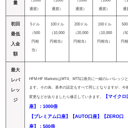
（1000
（1000
（1000
（1000
（1
量
通貨）
通貨）
通貨）
通貨）
通
初回
5ドル
100ドル
200ドル
100ドル
50
（500
（10,000
（20,000
（10,000
（50
最低
円相
円相当）
円相当）
円相当）
円
入金
当）
額
最大
HFM-HF MarketsはMT4、MT5口座共に一緒のレバレッジ
レバ
ます。その為、基本の設定もすべて同じとなりますが、今
レッ
【マイクロ
変更などがありましたら修正していきます。
ジ
座】：1000倍
【プレミアム口座】【AUTO口座】【ZERO口
座】：500倍