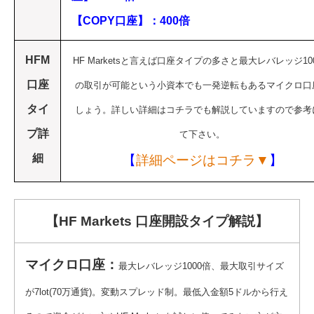
【COPY口座】：400倍
HFM
HF Marketsと言えば口座タイプの多さと最大レバレッジ10
口座
の取引が可能という小資本でも一発逆転もあるマイクロ口
タイ
しょう。詳しい詳細はコチラでも解説していますので参考
プ詳
て下さい。
細
【
詳細ページはコチラ▼
】
【HF Markets 口座開設タイプ解説】
マイクロ口座：
最大レバレッジ1000倍、最大取引サイズ
が7lot(70万通貨)。変動スプレッド制。最低入金額5ドルから行え