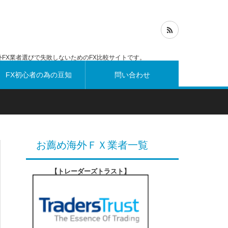
FX業者選びで失敗しないためのFX比較サイトです。
FX初心者の為の豆知
問い合わせ
識
お薦め海外ＦＸ業者一覧
【トレーダーズトラスト
】