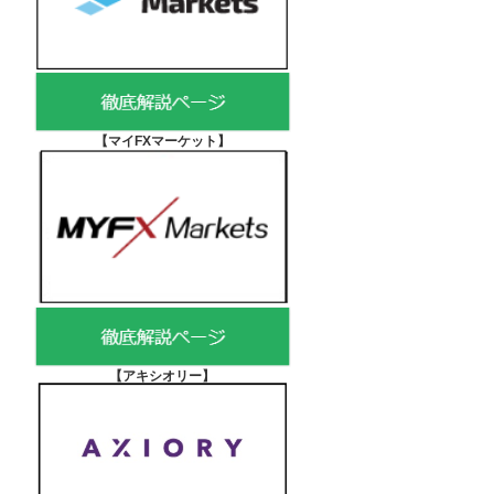
【マイFXマーケット
】
【アキシオリー
】