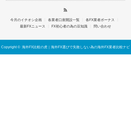
今月のイチオシ企画
各業者口座開設一覧
各FX業者ボーナス
最新FXニュース
FX初心者の為の豆知識
問い合わせ
Copyright ©
海外FX比較の虎｜海外FX選びで失敗しない為の海外FX業者比較ナビ