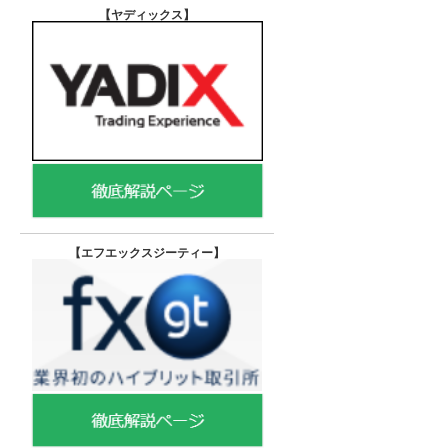
【ヤディックス
】
【エフエックスジーティー
】