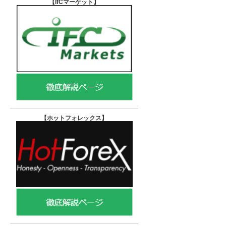
【IfCマーケット
】
【ホットフォレックス
】