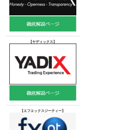
【ヤディックス
】
【エフエックスジーティー
】