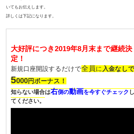
いてもお伝えします。
詳しくは下記になります。
大好評につき2019年8月末まで継続決
定！
全員
新規口座開設するだけで
に
入金なし
5
000
円ボーナス！
右
動画
知らない場合は
側の
を今すぐチェック
てください。