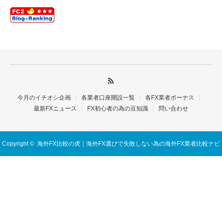
今月のイチオシ企画
各業者口座開設一覧
各FX業者ボーナス
最新FXニュース
FX初心者の為の豆知識
問い合わせ
Copyright ©
海外FX比較の虎｜海外FX選びで失敗しない為の海外FX業者比較ナビ