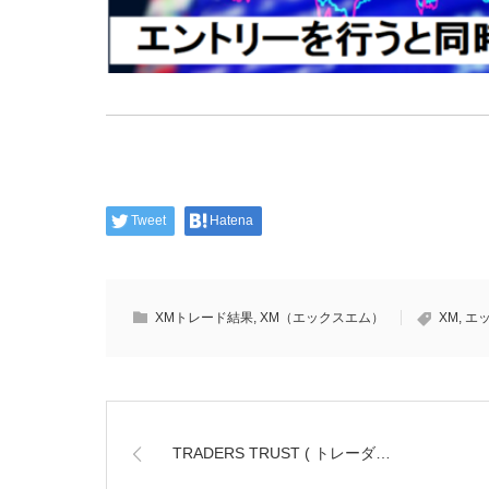
Tweet
Hatena
XMトレード結果
,
XM（エックスエム）
XM
,
エ
TRADERS TRUST ( トレーダ…