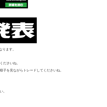
になります。
くださいね。
様子を見ながらトレードしてくださいね。
い。