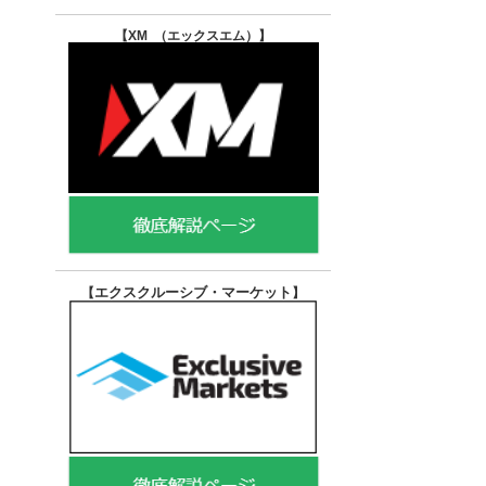
【XM （エックスエム）
】
エクスクルーシブ・マーケット
【
】