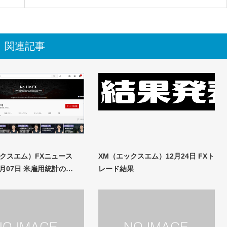
関連記事
ックスエム）FXニュース
XM（エックスエム）12月24日 FXト
06月07日 米雇用統計の…
レード結果