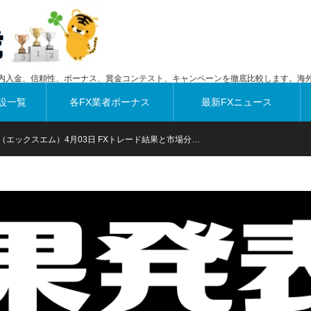
内入金、信頼性、ボーナス、賞金コンテスト、キャンペーンを徹底比較します。海外
設一覧
各FX業者ボーナス
最新FXニュース
M（エックスエム）4月03日 FXトレード結果と市場分…