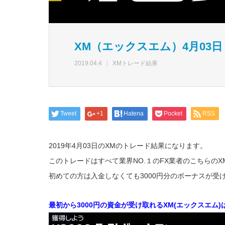
XM（エックスエム）4月03日
2019.04.4
XMトレード結果
Tweet
+1
Hatena
Pocket
RSS
2019年4月03日のXMのトレード結果になります。
このトレードはすべて業界NO.１のFX業者のこちらの
初めての方は入金しなくても3000円分のボーナスが
最初から3000円の資金が受け取れるXM(エックスエム)