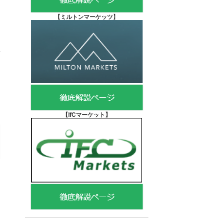
【
ミルトンマーケッツ】
【IfCマーケット
】