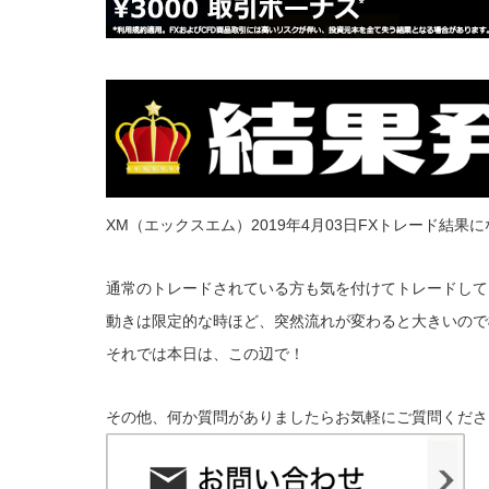
XM（エックスエム）2019年4月03日FXトレード結果
通常のトレードされている方も気を付けてトレードして
動きは限定的な時ほど、突然流れが変わると大きいので
それ
では本日は、この辺で！
その他、何か質問がありましたらお気軽にご質問くださ