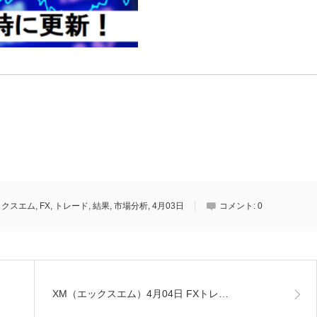
ックスエム
,
FX
,
トレード
,
結果
,
市場分析
,
4月03日
コメント:
0
XM（エックスエム）4月04日 FXトレ…