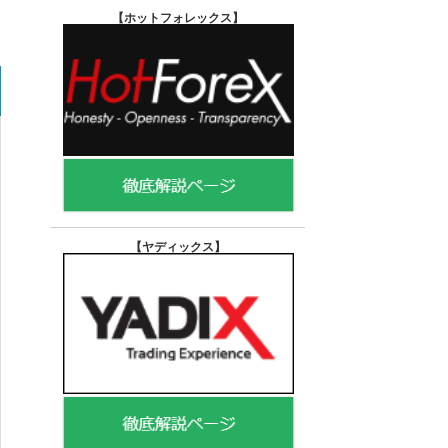
【ホットフォレックス
】
【ヤディックス
】