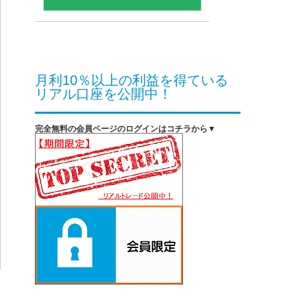
月利10％以上の利益を得ている
リアル口座を公開中！
完全無料の会員ページのログインはコチラから▼