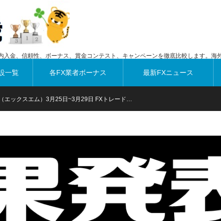
内入金、信頼性、ボーナス、賞金コンテスト、キャンペーンを徹底比較します。海外
設一覧
各FX業者ボーナス
最新FXニュース
（エックスエム）3月25日~3月29日 FXトレード…