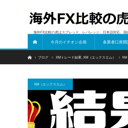
海外FX比較の虎はスプレッド、レバレッジ、日本語対応、国
今月のイチオシ企画
各業者口座開
ホーム
ホーム
ブログ
XMトレード結果
,
XM（エックスエム）
XM
XM（エックスエム）