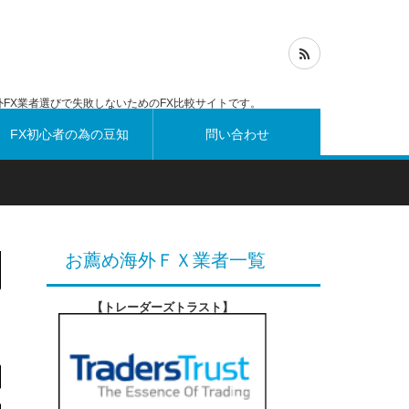
FX業者選びで失敗しないためのFX比較サイトです。
FX初心者の為の豆知
問い合わせ
識
お薦め海外ＦＸ業者一覧
【トレーダーズトラスト
】