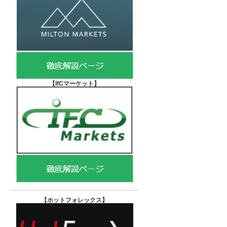
【IfCマーケット
】
【ホットフォレックス
】