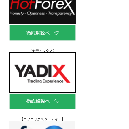
【ヤディックス
】
【エフエックスジーティー
】