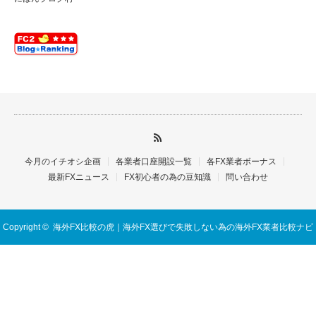
今月のイチオシ企画
各業者口座開設一覧
各FX業者ボーナス
最新FXニュース
FX初心者の為の豆知識
問い合わせ
Copyright ©
海外FX比較の虎｜海外FX選びで失敗しない為の海外FX業者比較ナビ