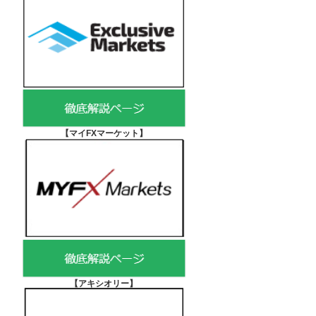
【マイFXマーケット
】
【アキシオリー
】