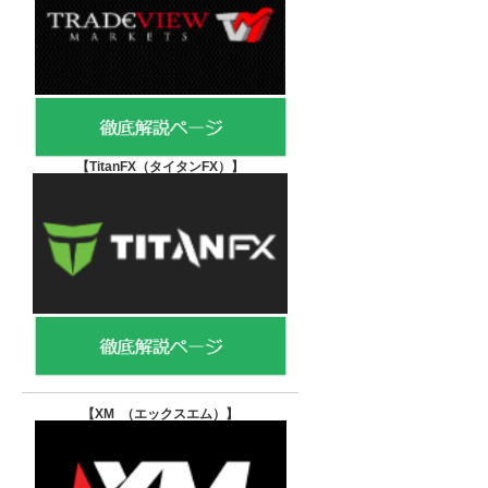
【TitanFX（タイタンFX）
】
【XM （エックスエム）
】