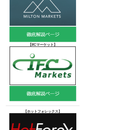
【IfCマーケット
】
【ホットフォレックス
】