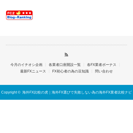
今月のイチオシ企画
各業者口座開設一覧
各FX業者ボーナス
最新FXニュース
FX初心者の為の豆知識
問い合わせ
Copyright ©
海外FX比較の虎｜海外FX選びで失敗しない為の海外FX業者比較ナビ