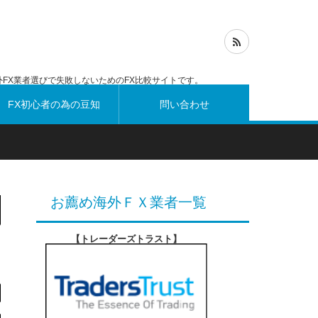
FX業者選びで失敗しないためのFX比較サイトです。
FX初心者の為の豆知
問い合わせ
識
お薦め海外ＦＸ業者一覧
【トレーダーズトラスト
】