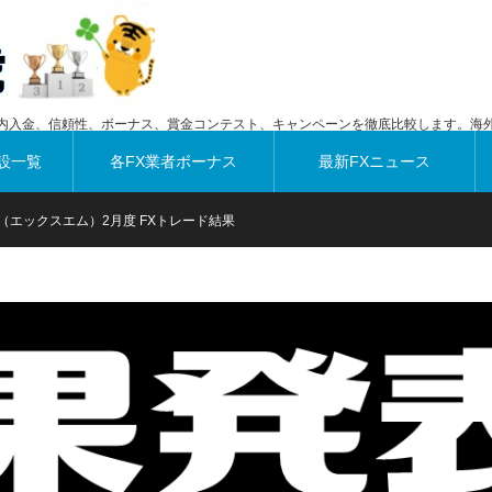
内入金、信頼性、ボーナス、賞金コンテスト、キャンペーンを徹底比較します。海外
設一覧
各FX業者ボーナス
最新FXニュース
M（エックスエム）2月度 FXトレード結果