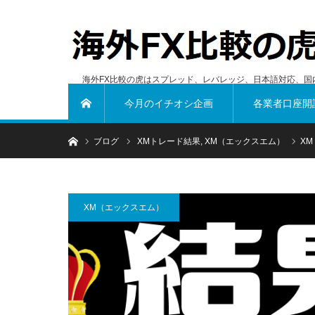
海外FX比較の虎はスプレッド、レバレッジ、日本語対応、国
今月のイチオシ企画
各業者口座開
ホーム
ホーム
ブログ
XMトレード結果
,
XM（エックスエム）
X
XM（エックスエム）