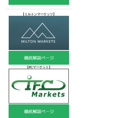
【
ミルトンマーケッツ】
【IfCマーケット
】