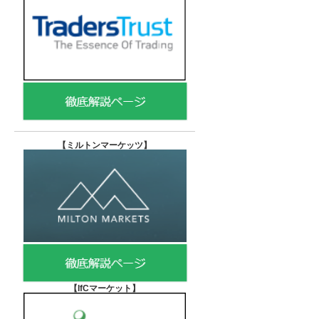
【
ミルトンマーケッツ】
【IfCマーケット
】