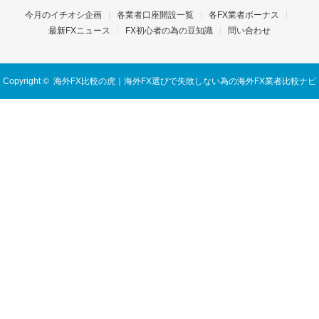
今月のイチオシ企画
各業者口座開設一覧
各FX業者ボーナス
最新FXニュース
FX初心者の為の豆知識
問い合わせ
Copyright ©
海外FX比較の虎｜海外FX選びで失敗しない為の海外FX業者比較ナビ