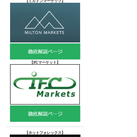
【
ミルトンマーケッツ】
【IfCマーケット
】
【ホットフォレックス
】