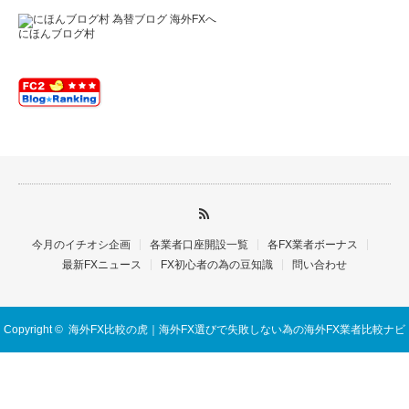
にほんブログ村
今月のイチオシ企画
各業者口座開設一覧
各FX業者ボーナス
最新FXニュース
FX初心者の為の豆知識
問い合わせ
Copyright ©
海外FX比較の虎｜海外FX選びで失敗しない為の海外FX業者比較ナビ