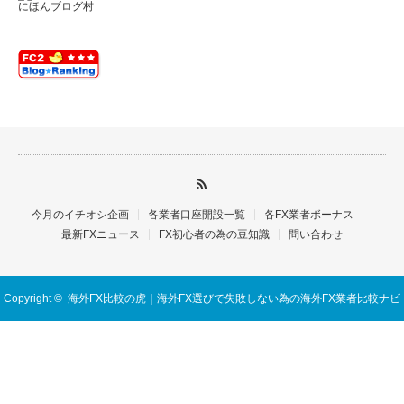
にほんブログ村
今月のイチオシ企画
各業者口座開設一覧
各FX業者ボーナス
最新FXニュース
FX初心者の為の豆知識
問い合わせ
Copyright ©
海外FX比較の虎｜海外FX選びで失敗しない為の海外FX業者比較ナビ