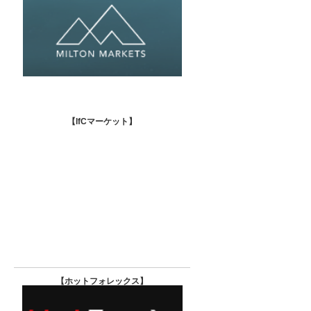
【IfCマーケット
】
【ホットフォレックス
】