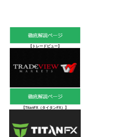
【
トレードビュー】
【TitanFX（タイタンFX）
】