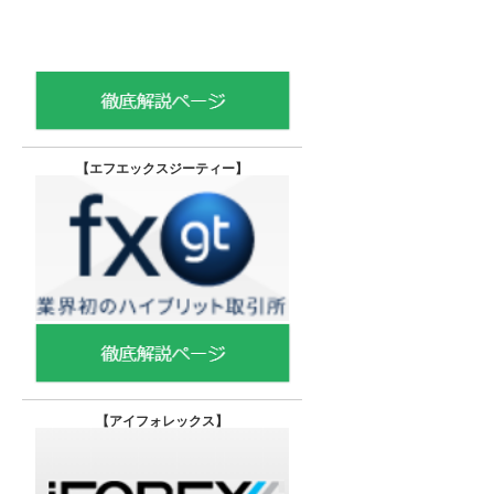
【エフエックスジーティー
】
【
アイフォレックス】