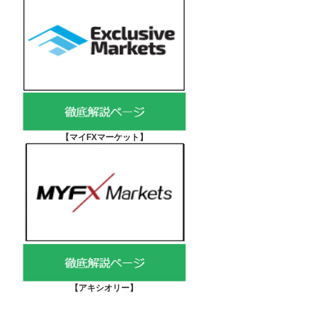
【マイFXマーケット
】
【アキシオリー
】