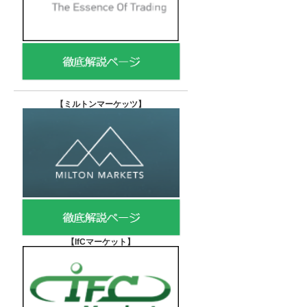
【
ミルトンマーケッツ】
【IfCマーケット
】