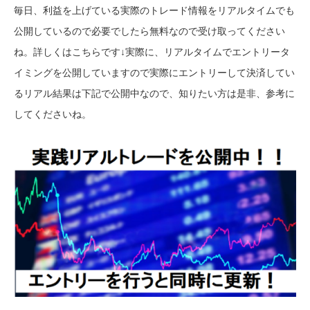
毎日、利益を上げている実際のトレード情報をリアルタイムでも
公開しているので必要でしたら無料なので受け取ってください
ね。詳しくはこちらです↓
実際に、リアルタイムでエントリータ
イミングを公開していますので実際にエントリーして決済してい
るリアル結果は下記で公開中なので、知りたい方は是非、参考に
してくださいね。