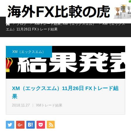
ホーム
ブログ
XMトレード結果
,
XM（エックスエム）
XM（エックス
エム）11月26日 FXトレード結果
XM（エックスエム）
XM（エックスエム）11月26日 FXトレード結
果
2018.11.27
XMトレード結果