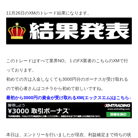
11月26日のXMのトレード結果になります。
このトレードはすべて業界NO。１のFX業者のこちらのXMで行
っております。
初めての方は入金しなくても3000円分のボーナスが受け取れる
ので初心者さんはコチラから初めて欲しいですね。
最初から3000円の資金が受け取れるXM(エックスエム)はこちら↓
本日は、エントリーを行いましたが現在、利益確定まで待ちの状