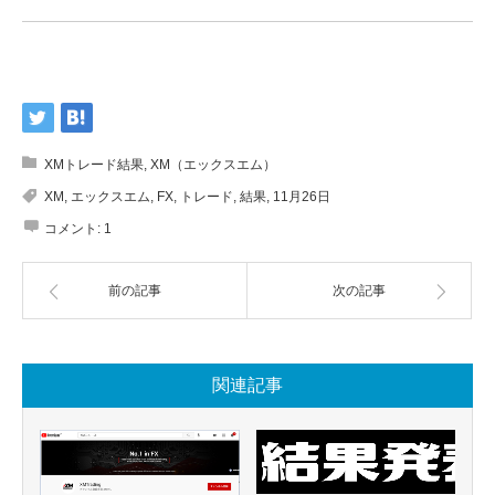
XMトレード結果
,
XM（エックスエム）
XM
,
エックスエム
,
FX
,
トレード
,
結果
,
11月26日
コメント:
1
前の記事
次の記事
関連記事