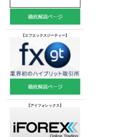
【エフエックスジーティー
】
【
アイフォレックス】