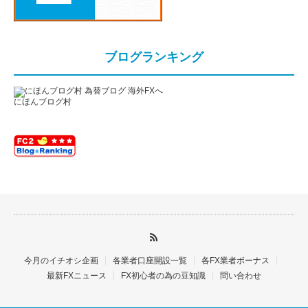
ブログランキング
にほんブログ村
今月のイチオシ企画
各業者口座開設一覧
各FX業者ボーナス
最新FXニュース
FX初心者の為の豆知識
問い合わせ