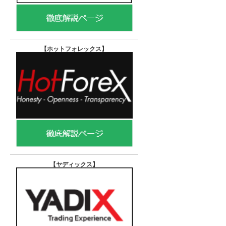
【ホットフォレックス
】
【ヤディックス
】