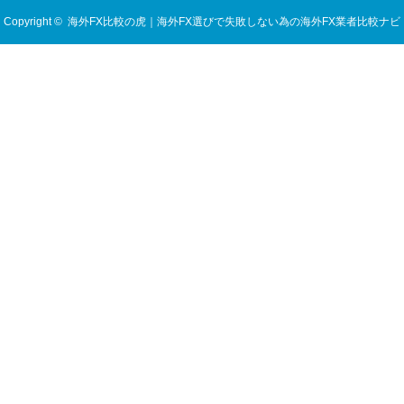
Copyright ©
海外FX比較の虎｜海外FX選びで失敗しない為の海外FX業者比較ナビ