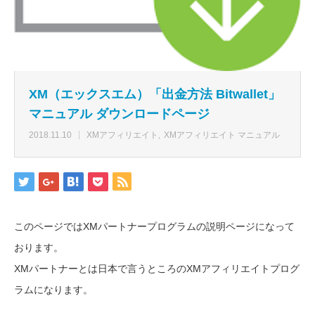
XM（エックスエム）「出金方法 Bitwallet」
マニュアル ダウンロードページ
2018.11.10
XMアフィリエイト
XMアフィリエイト マニュアル
このページではXMパートナープログラムの説明ページになって
おります。
XMパートナーとは日本で言うところのXMアフィリエイトプログ
ラムになります。