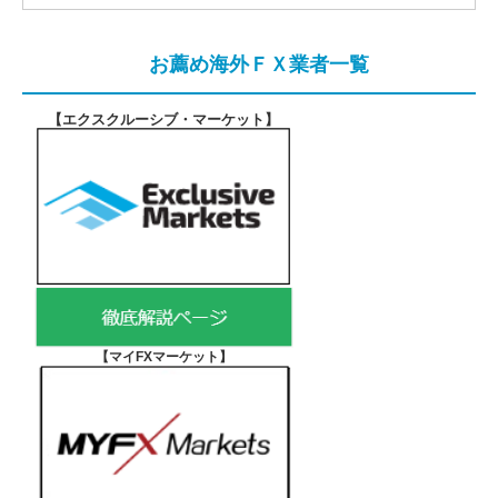
お薦め海外ＦＸ業者一覧
【エクスクルーシブ・マーケット
】
【マイFXマーケット
】