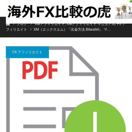
ホーム
ブログ
XMアフィリエイト
,
XMアフィリエイト マニュアル
,
FX ア
フィリエイト
XM（エックスエム）「出金方法 Bitwallet」 マ…
FX アフィリエイト