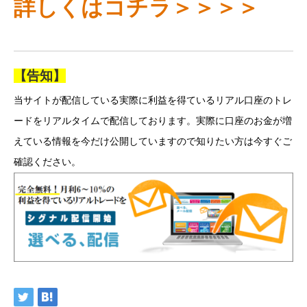
詳しくはコチラ＞＞＞＞
【告知】
当サイトが配信している実際に利益を得ているリアル口座のトレ
ードをリアルタイムで配信しております。実際に口座のお金が増
えている情報を今だけ公開していますので知りたい方は今すぐご
確認ください。