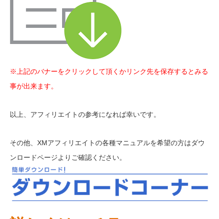
※上記のバナーをクリックして頂くかリンク先を保存するとみる
事が出来ます。
以上、アフィリエイトの参考になれば幸いです。
その他、XMアフィリエイトの各種マニュアルを希望の方はダウ
ンロードページよりご確認ください。