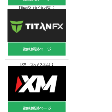
【TitanFX（タイタンFX）
】
【XM （エックスエム）
】