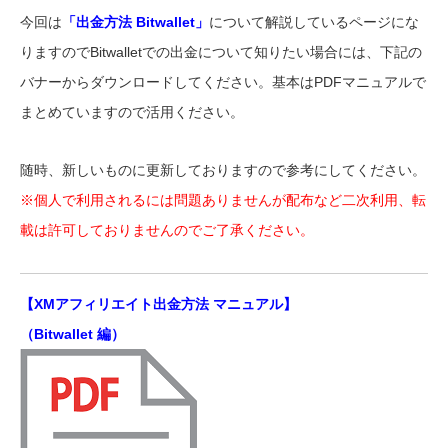
今回は
「出金方法 Bitwallet」
について解説しているページにな
りますのでBitwalletでの出金について知りたい場合には、下記の
バナーからダウンロードしてください。基本はPDFマニュアルで
まとめていますので活用ください。
随時、新しいものに更新しておりますので参考にしてください。
※個人で利用されるには問題ありませんが配布など二次利用、転
載は許可しておりませんのでご了承ください。
【XMアフィリエイト出金方法 マニュアル】
（Bitwallet 編）