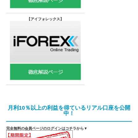
【
アイフォレックス】
月利10％以上の利益を得ているリアル口座を公開
中！
完全無料の会員ページのログインはコチラから▼