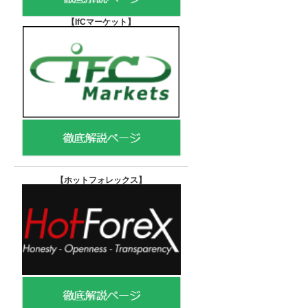
【IfCマーケット
】
【ホットフォレックス
】