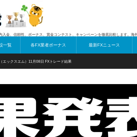
内入金、信頼性、ボーナス、賞金コンテスト、キャンペーンを徹底比較します。海外
設一覧
各FX業者ボーナス
最新FXニュース
（エックスエム）11月08日 FXトレード結果