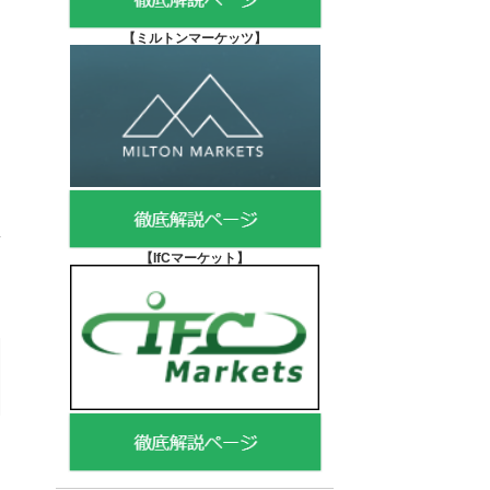
【
ミルトンマーケッツ】
【IfCマーケット
】