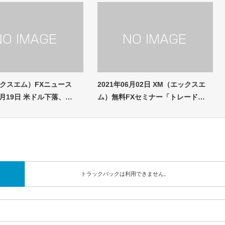
ックスエム）FXニュース
2021年06月02日 XM（エックスエ
04月19日 米ドル下落、…
ム）無料FXセミナー「トレード…
トラックバックは利用できません。