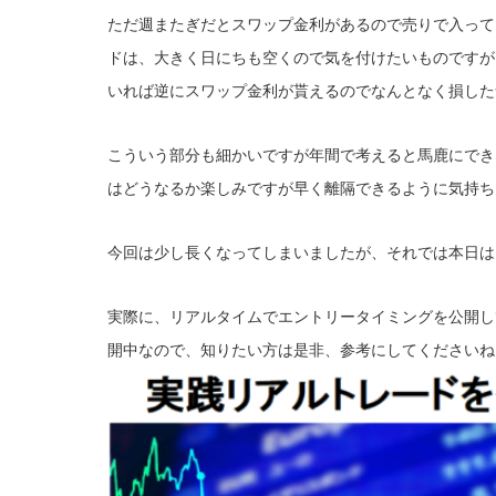
ただ週またぎだとスワップ金利があるので売りで入って
ドは、大きく日にちも空くので気を付けたいものですが
いれば逆にスワップ金利が貰えるのでなんとなく損した
こういう部分も細かいですが年間で考えると馬鹿にでき
はどうなるか楽しみですが早く離隔できるように気持ち
今回は少し長くなってしまいましたが、それでは本日は
実際に、リアルタイムでエントリータイミングを公開し
開中なので、知りたい方は是非、参考にしてくださいね