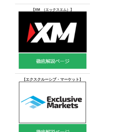
【XM （エックスエム）
】
エクスクルーシブ・マーケット
【
】