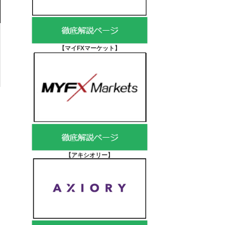
【マイFXマーケット
】
【アキシオリー
】