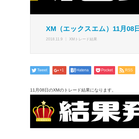
XM（エックスエム）11月08
2018.11.9
XMトレード結果
Tweet
+1
Hatena
Pocket
RSS
11月08日のXMのトレード結果になります。