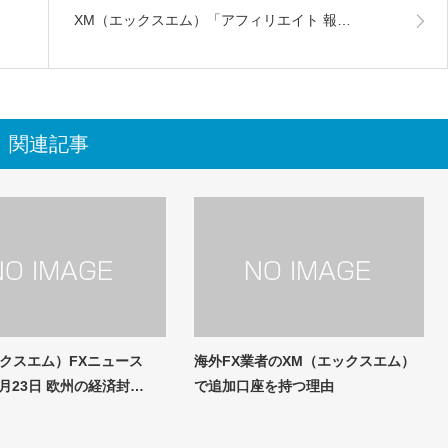
XM（エックスエム）「アフィリエイト 報…
関連記事
ックスエム）FXニュース
海外FX業者のXM（エックスエム）
03月23日 欧州の経済封…
で追加口座を持つ理由