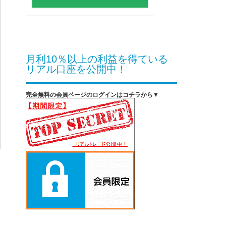
月利10％以上の利益を得ている
リアル口座を公開中！
完全無料の会員ページのログインはコチラから▼