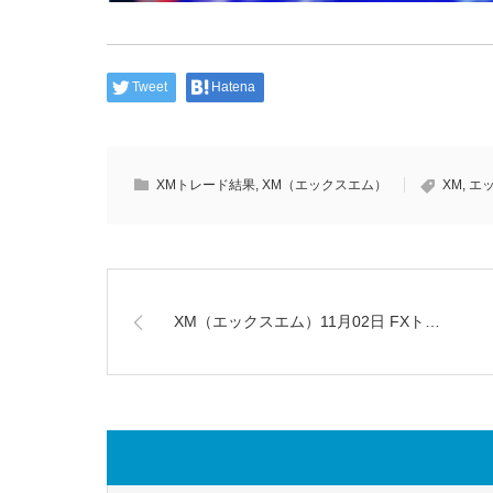
Tweet
Hatena
XMトレード結果
,
XM（エックスエム）
XM
,
エ
XM（エックスエム）11月02日 FXト…