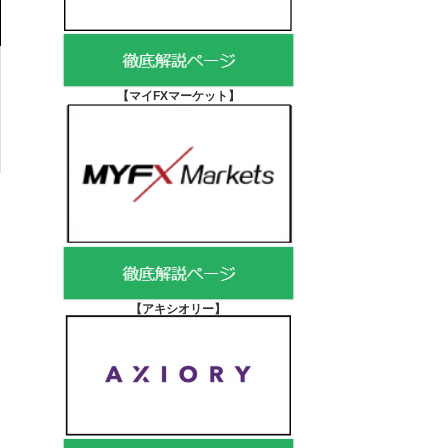
【マイFXマーケット
】
【アキシオリー
】