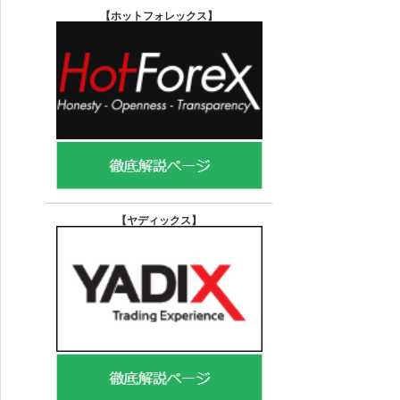
【ホットフォレックス
】
【ヤディックス
】