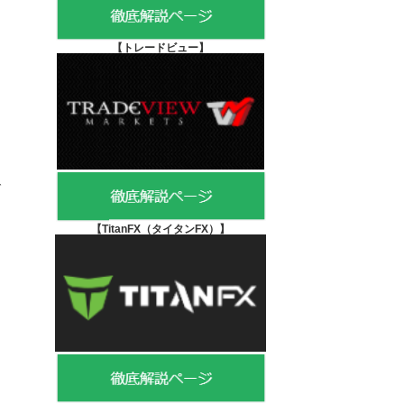
【
トレードビュー】
で
【TitanFX（タイタンFX）
】