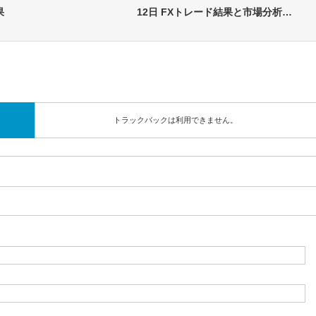
果
12日 FXトレード結果と市場分析…
トラックバックは利用できません。