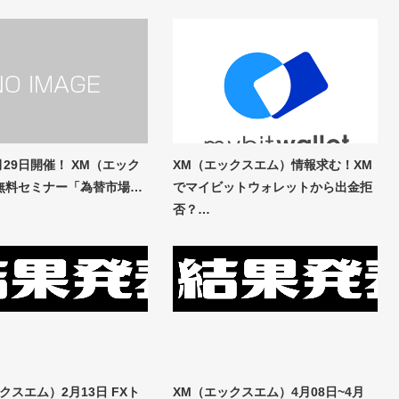
9月29日開催！ XM（エック
XM（エックスエム）情報求む！XM
無料セミナー「為替市場…
でマイビットウォレットから出金拒
否？…
クスエム）2月13日 FXト
XM（エックスエム）4月08日~4月