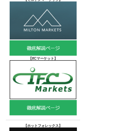
【IfCマーケット
】
【ホットフォレックス
】