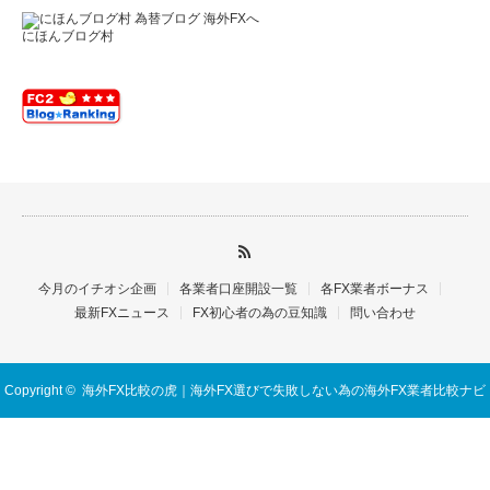
にほんブログ村
今月のイチオシ企画
各業者口座開設一覧
各FX業者ボーナス
最新FXニュース
FX初心者の為の豆知識
問い合わせ
Copyright ©
海外FX比較の虎｜海外FX選びで失敗しない為の海外FX業者比較ナビ