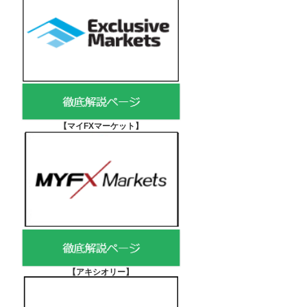
【マイFXマーケット
】
【アキシオリー
】