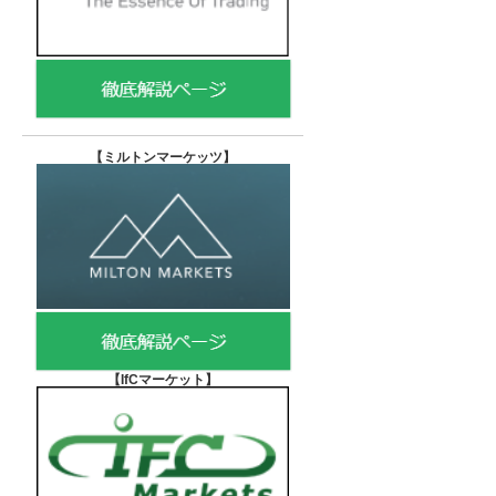
【
ミルトンマーケッツ】
【IfCマーケット
】