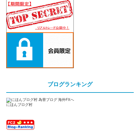
ブログランキング
にほんブログ村