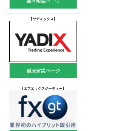
【ヤディックス
】
【エフエックスジーティー
】