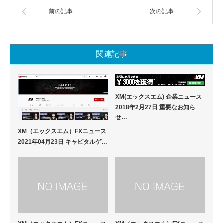
前の記事
次の記事
関連記事
XM(エックスエム) 企業ニュース
2018年2月27日 重要なお知ら
せ…
XM（エックスエム）FXニュース
2021年04月23日 キャピタルゲ…