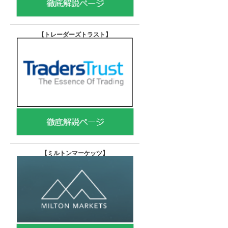
【トレーダーズトラスト
】
【
ミルトンマーケッツ】