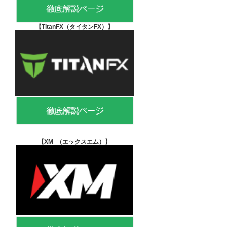
【TitanFX（タイタンFX）
】
【XM （エックスエム）
】