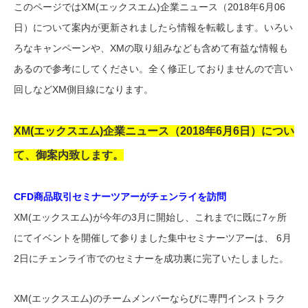
このページではXM(エックスエム)企業ニュース（2018年6月06
日）について案内が更新されましたら情報を転載します。いろい
ろなキャンペーンや、XMの取り組みなども含めて有益な情報も
あるので参考にしてください。全く修正しておりませんので言い
回しなどXM側目線になります。
XM(エックスエム)企業ニュース（2018年6月6日）につい
て、御案内致します。
CFD商品取引セミナーツアーがチェンライを訪問
XM(エックスエム)が今年の3月に開始し、これまでに既に7ヶ所
にてイベントを開催して参りました集中セミナーツアーは、 6月
2日にチェンライ市でのセミナーを成功裏に完了いたしました。
XM(エックスエム)のチームメンバーならびに専門インストラク