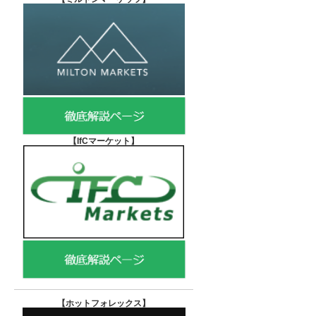
【IfCマーケット
】
【ホットフォレックス
】