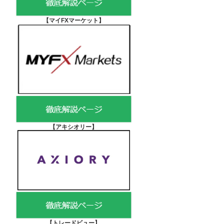
【マイFXマーケット
】
【アキシオリー
】
【
トレードビュー】