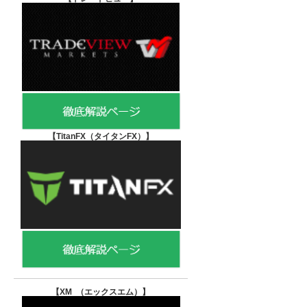
【TitanFX（タイタンFX）
】
【XM （エックスエム）
】