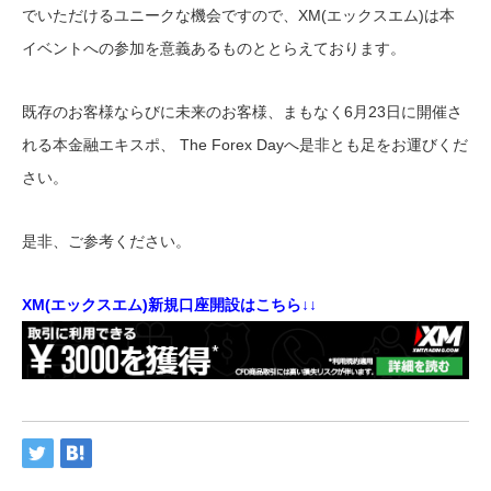
でいただけるユニークな機会ですので、XM(エックスエム)は本
イベントへの参加を意義あるものととらえております。
既存のお客様ならびに未来のお客様、まもなく6月23日に開催さ
れる本金融エキスポ、 The Forex Dayへ是非とも足をお運びくだ
さい。
是非、ご参考ください。
XM(エックスエム)新規口座開設はこちら↓↓