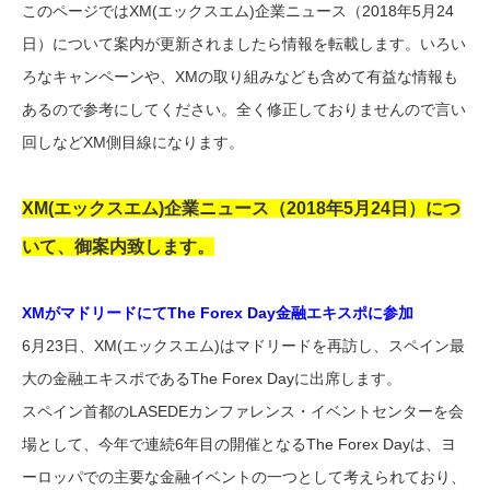
このページではXM(エックスエム)企業ニュース（2018年5月24
日）について案内が更新されましたら情報を転載します。いろい
ろなキャンペーンや、XMの取り組みなども含めて有益な情報も
あるので参考にしてください。全く修正しておりませんので言い
回しなどXM側目線になります。
XM(エックスエム)企業ニュース（2018年5月24日）につ
いて、御案内致します。
XMがマドリードにてThe Forex Day金融エキスポに参加
6月23日、XM(エックスエム)はマドリードを再訪し、スペイン最
大の金融エキスポであるThe Forex Dayに出席します。
スペイン首都のLASEDEカンファレンス・イベントセンターを会
場として、今年で連続6年目の開催となるThe Forex Dayは、ヨ
ーロッパでの主要な金融イベントの一つとして考えられており、