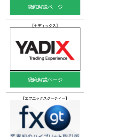
【ヤディックス
】
【エフエックスジーティー
】