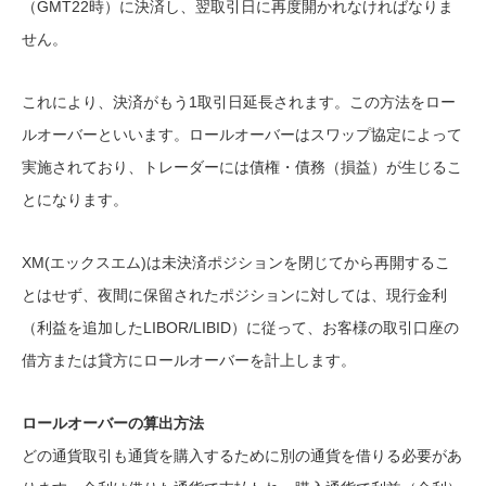
（GMT22時）に決済し、翌取引日に再度開かれなければなりま
せん。
これにより、決済がもう1取引日延長されます。この方法をロー
ルオーバーといいます。ロールオーバーはスワップ協定によって
実施されており、トレーダーには債権・債務（損益）が生じるこ
とになります。
XM(エックスエム)は未決済ポジションを閉じてから再開するこ
とはせず、夜間に保留されたポジションに対しては、現行金利
（利益を追加したLIBOR/LIBID）に従って、お客様の取引口座の
借方または貸方にロールオーバーを計上します。
ロールオーバーの算出方法
どの通貨取引も通貨を購入するために別の通貨を借りる必要があ