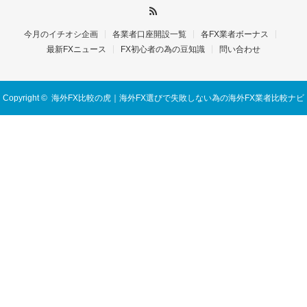
今月のイチオシ企画
各業者口座開設一覧
各FX業者ボーナス
最新FXニュース
FX初心者の為の豆知識
問い合わせ
Copyright ©
海外FX比較の虎｜海外FX選びで失敗しない為の海外FX業者比較ナビ