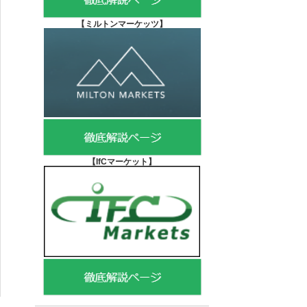
【
ミルトンマーケッツ】
【IfCマーケット
】