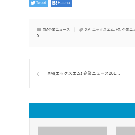
Tweet
Hatena
XM企業ニュース
XM
,
エックスエム
,
FX
,
企業ニ
0
XM(エックスエム) 企業ニュース201…