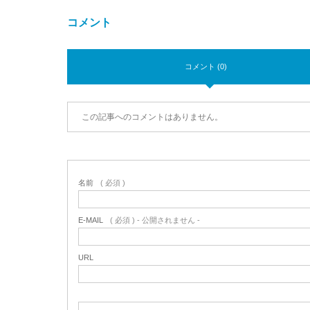
コメント
コメント (0)
この記事へのコメントはありません。
名前
( 必須 )
E-MAIL
( 必須 ) - 公開されません -
URL