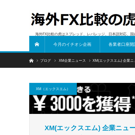
海外FX比較の虎はスプレッド、レバレッジ、日本語対応、国
今月のイチオシ企画
各業者口座開
ホーム
ホーム
ブログ
XM企業ニュース
XM(エックスエム) 企業ニ
XM（エックスエム）
XM(エックスエム) 企業ニュース