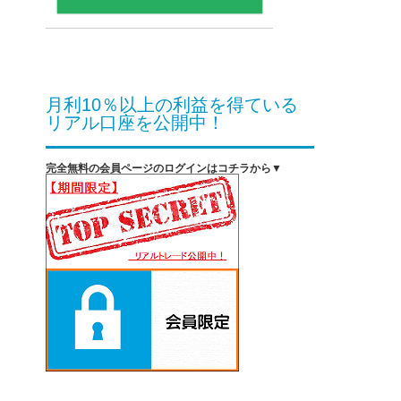
月利10％以上の利益を得ている
リアル口座を公開中！
完全無料の会員ページのログインはコチラから▼