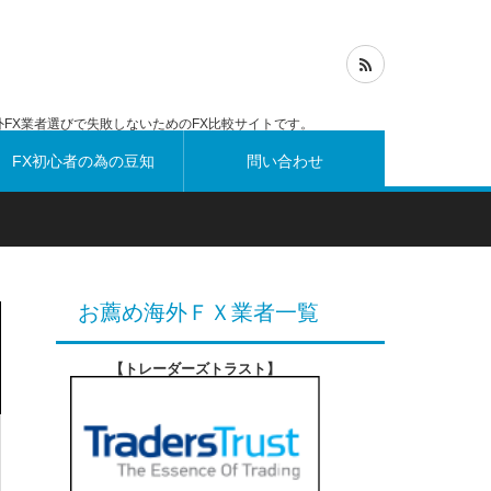
FX業者選びで失敗しないためのFX比較サイトです。
FX初心者の為の豆知
問い合わせ
識
お薦め海外ＦＸ業者一覧
【トレーダーズトラスト
】