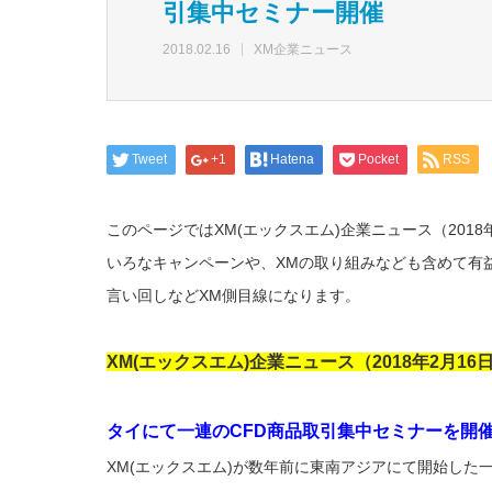
引集中セミナー開催
2018.02.16
XM企業ニュース
Tweet
+1
Hatena
Pocket
RSS
このページではXM(エックスエム)企業ニュース（201
いろなキャンペーンや、XMの取り組みなども含めて有
言い回しなどXM側目線になります。
XM(エックスエム)企業ニュース（2018年2月
タイにて一連のCFD商品取引集中セミナーを開
XM(エックスエム)が数年前に東南アジアにて開始した