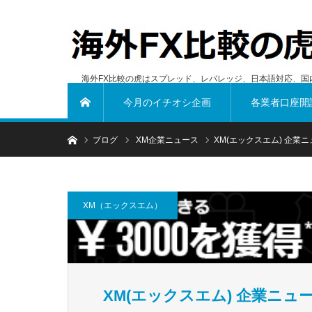
海外FX比較の虎はスプレッド、レバレッジ、日本語対応、国
今月のイチオシ企画
各業者口座開
ホーム
ホーム
ブログ
XM企業ニュース
XM(エックスエム) 企業ニ
XM（エックスエム）
XM(エックスエム) 企業ニュー