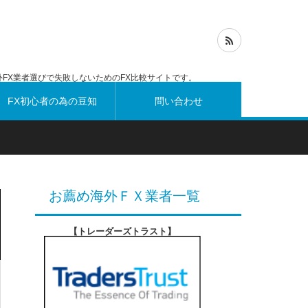
FX業者選びで失敗しないためのFX比較サイトです。
FX初心者の為の豆知
問い合わせ
識
お薦め海外ＦＸ業者一覧
【トレーダーズトラスト
】