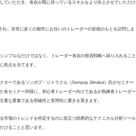
していただき、各自が既に持っているスキルをより向上させていただけ
催され、非常に多くの都市にお住いのトレーダーの皆様のもとを訪問しま
くシンプルなだけではなく、トレーダー各自の投資戦略へ採り入れること
に焦点を当てます。
であるソンポプ・ジトラクル（Sompop Jittrakul）氏がセミナー
た各セミナー同様に、初心者トレーダー向けであるか熟練者トレーダー
主要な要素である明確性と実用性に重きを置きます。
る市場のトレンドを特定するのに役立つ効果的なテクニカル分析ツール
だけることと思います。