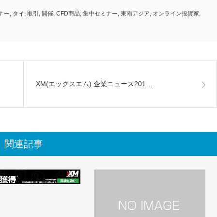
ナー
,
タイ
,
取引
,
開催
,
CFD商品
,
集中セミナー
,
東南アジア
,
オンライン投資家
,
XM(エックスエム) 企業ニュース201…
関連記事