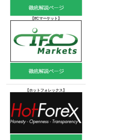
【IfCマーケット
】
【ホットフォレックス
】