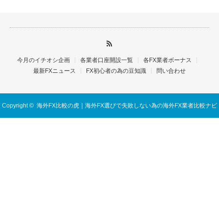
今月のイチオシ企画
各業者口座開設一覧
各FX業者ボーナス
最新FXニュース
FX初心者の為の豆知識
問い合わせ
Copyright ©
海外FX比較の虎｜海外FX選びで失敗しない為の海外FX業者比較ナビ