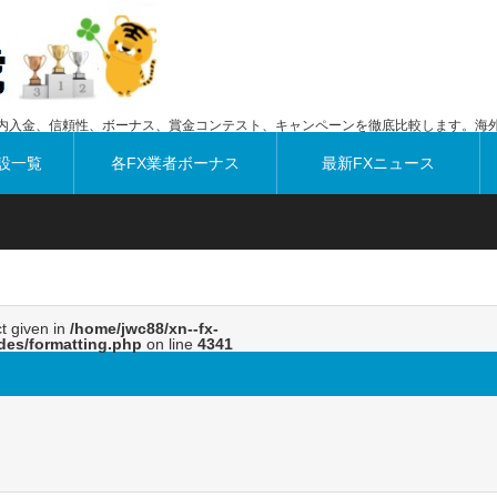
内入金、信頼性、ボーナス、賞金コンテスト、キャンペーンを徹底比較します。海外
設一覧
各FX業者ボーナス
最新FXニュース
ct given in
/home/jwc88/xn--fx-
des/formatting.php
on line
4341