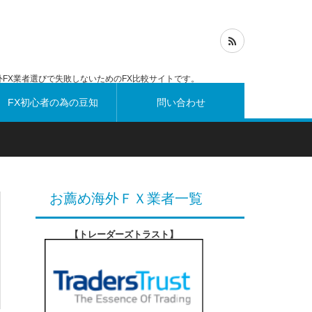
FX業者選びで失敗しないためのFX比較サイトです。
FX初心者の為の豆知
問い合わせ
識
お薦め海外ＦＸ業者一覧
【トレーダーズトラスト
】