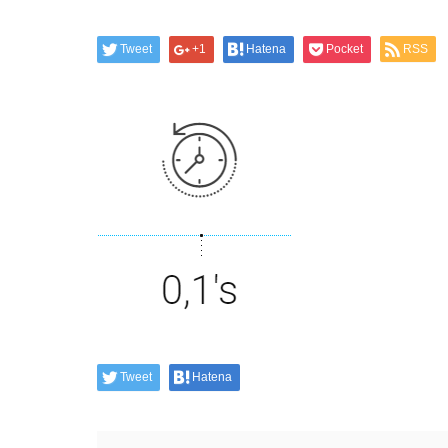
Tweet
+1
Hatena
Pocket
RSS
Tweet
Hatena