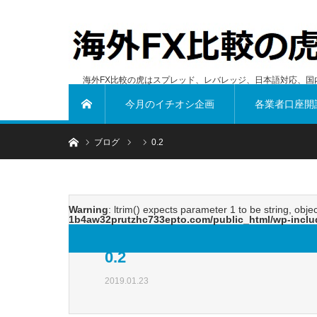
海外FX比較の虎はスプレッド、レバレッジ、日本語対応、国
今月のイチオシ企画
各業者口座開
ホーム
ホーム
ブログ
0.2
Warning
: ltrim() expects parameter 1 to be string, obje
1b4aw32prutzhc733epto.com/public_html/wp-inclu
0.2
2019.01.23